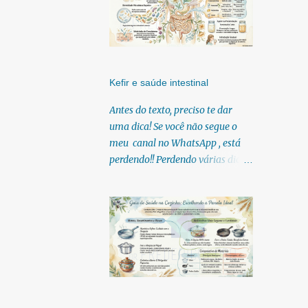
Kefir e saúde intestinal
Antes do texto, preciso te dar
uma dica! Se você não segue o
meu canal no WhatsApp , está
perdendo!! Perdendo várias dicas,
pois, diariamente posto nele.
Textos, vídeos, podcasts,
infográficos, o link para
download dos meus e-books.
Para acessar clique no link:
https://whatsapp.com/channel/0
029Vb6U4AqKgsNzkBhubA40
Lá você encontra conteúdos