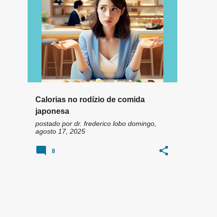
n
COMIDA JAPONESA
+
12
s
Calorias no rodízio de comida
japonesa
postado por
dr. frederico lobo
domingo,
agosto 17, 2025
8