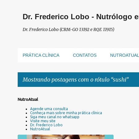
Dr. Frederico Lobo - Nutrólogo 
Dr. Frederico Lobo (CRM-GO 13192 e RQE 11915)
PRÁTICA CLÍNICA
CONTATOS
NUTROATUA
Mostrando postagens com o rótulo
sushi
P
NutroAtual
o
Agende uma consulta
s
Conheça mais sobre minha prática clínica
Siga meu canal no whatsapp
t
Visite meu site
a
Dr. Frederico Lobo
NutroAtual
g
e