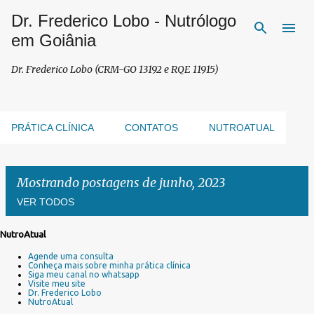
Dr. Frederico Lobo - Nutrólogo
Pular para o conteúdo principal
em Goiânia
Dr. Frederico Lobo (CRM-GO 13192 e RQE 11915)
PRÁTICA CLÍNICA
CONTATOS
NUTROATUAL
Mostrando postagens de junho, 2023
VER TODOS
NutroAtual
P
Agende uma consulta
o
Conheça mais sobre minha prática clínica
s
Siga meu canal no whatsapp
Visite meu site
t
Dr. Frederico Lobo
a
NutroAtual