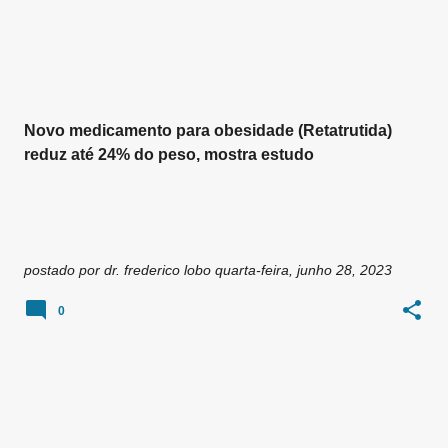
g
e
n
s
Novo medicamento para obesidade (Retatrutida)
reduz até 24% do peso, mostra estudo
postado por
dr. frederico lobo
quarta-feira, junho 28, 2023
0