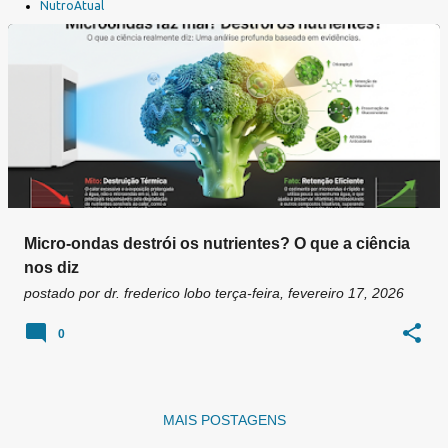
a
NutroAtual
g
e
n
s
Micro-ondas destrói os nutrientes? O que a ciência
nos diz
postado por
dr. frederico lobo
terça-feira, fevereiro 17, 2026
0
MAIS POSTAGENS