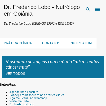
Dr. Frederico Lobo - Nutrólogo
Pular para o conteúdo principal
em Goiânia
Dr. Frederico Lobo (CRM-GO 13192 e RQE 11915)
PRÁTICA CLÍNICA
CONTATOS
NUTROATUAL
Mostrando postagens com o rótulo
micro-ondas
câncer mito
VER TODOS
NutroAtual
P
Agende uma consulta
o
Conheça mais sobre minha prática clínica
s
Siga meu canal no whatsapp
Visite meu site
t
Dr. Frederico Lobo