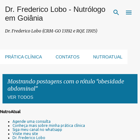
Dr. Frederico Lobo - Nutrólogo
Pular para o conteúdo principal
em Goiânia
Dr. Frederico Lobo (CRM-GO 13192 e RQE 11915)
PRÁTICA CLÍNICA
CONTATOS
NUTROATUAL
Mostrando postagens com o rótulo
obesidade
abdominal
VER TODOS
NutroAtual
P
Agende uma consulta
o
Conheça mais sobre minha prática clínica
s
Siga meu canal no whatsapp
Visite meu site
t
Dr. Frederico Lobo