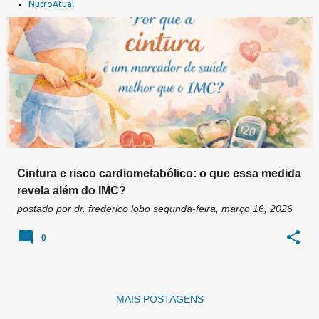
a
NutroAtual
g
e
n
s
Cintura e risco cardiometabólico: o que essa medida
revela além do IMC?
postado por
dr. frederico lobo
segunda-feira, março 16, 2026
0
MAIS POSTAGENS