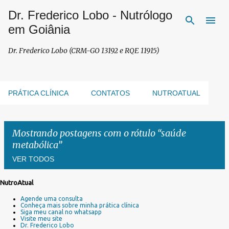
Dr. Frederico Lobo - Nutrólogo
Pular para o conteúdo principal
em Goiânia
Dr. Frederico Lobo (CRM-GO 13192 e RQE 11915)
PRÁTICA CLÍNICA
CONTATOS
NUTROATUAL
Mostrando postagens com o rótulo
saúde
metabólica
VER TODOS
NutroAtual
P
Agende uma consulta
o
Conheça mais sobre minha prática clínica
s
Siga meu canal no whatsapp
Visite meu site
t
Dr. Frederico Lobo