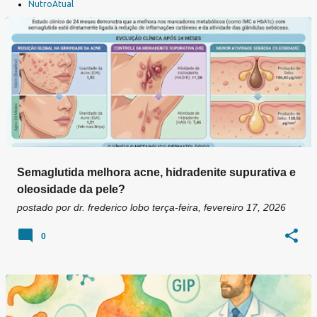
a
NutroAtual
g
e
n
s
Semaglutida melhora acne, hidradenite supurativa e
oleosidade da pele?
postado por
dr. frederico lobo
terça-feira, fevereiro 17, 2026
0