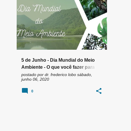
n
AGROTÓXICOS
AMBIENTAL
+
6
s
5 de Junho - Dia Mundial do Meio
Ambiente - O que você fazer para
minimizar impactos ambientais ?
postado por
dr. frederico lobo
sábado,
junho 06, 2020
0