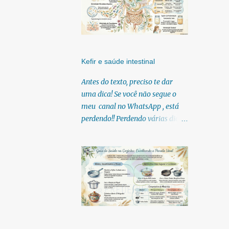
Kefir e saúde intestinal
Antes do texto, preciso te dar
uma dica! Se você não segue o
meu canal no WhatsApp , está
perdendo!! Perdendo várias dicas,
pois, diariamente posto nele.
Textos, vídeos, podcasts,
infográficos, o link para
download dos meus e-books.
Para acessar clique no link:
https://whatsapp.com/channel/0
029Vb6U4AqKgsNzkBhubA40
Lá você encontra conteúdos