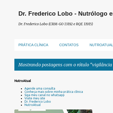
Dr. Frederico Lobo - Nutrólogo 
Dr. Frederico Lobo (CRM-GO 13192 e RQE 11915)
PRÁTICA CLÍNICA
CONTATOS
NUTROATUA
Mostrando postagens com o rótulo
vigilância
P
NutroAtual
o
Agende uma consulta
s
Conheça mais sobre minha prática clínica
Siga meu canal no whatsapp
t
Visite meu site
a
Dr. Frederico Lobo
NutroAtual
g
e