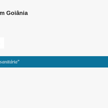
Pular para o conteúdo principal
em Goiânia
L
 sanitária