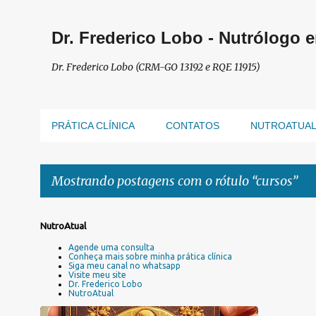
Dr. Frederico Lobo - Nutrólogo 
Dr. Frederico Lobo (CRM-GO 13192 e RQE 11915)
PRÁTICA CLÍNICA
CONTATOS
NUTROATUA
Mostrando postagens com o rótulo
cursos
P
NutroAtual
o
Agende uma consulta
s
Conheça mais sobre minha prática clínica
Siga meu canal no whatsapp
t
Visite meu site
a
Dr. Frederico Lobo
NutroAtual
g
e