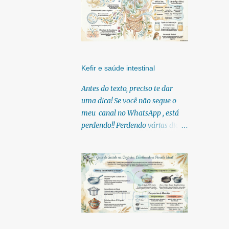
Kefir e saúde intestinal
Antes do texto, preciso te dar
uma dica! Se você não segue o
meu canal no WhatsApp , está
perdendo!! Perdendo várias dicas,
pois, diariamente posto nele.
Textos, vídeos, podcasts,
infográficos, o link para
download dos meus e-books.
Para acessar clique no link:
https://whatsapp.com/channel/0
029Vb6U4AqKgsNzkBhubA40
Lá você encontra conteúdos