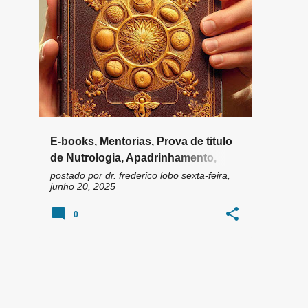
n
AFILHADOS
CURSOS
E-BOOKS
+
4
s
E-books, Mentorias, Prova de titulo
de Nutrologia, Apadrinhamento,
Cursos
postado por
dr. frederico lobo
sexta-feira,
junho 20, 2025
0