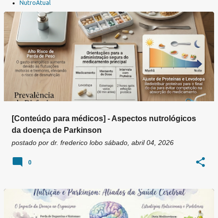
a
NutroAtual
g
e
n
s
[Conteúdo para médicos] - Aspectos nutrológicos
da doença de Parkinson
postado por
dr. frederico lobo
sábado, abril 04, 2026
0