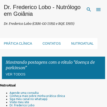
Dr. Frederico Lobo - Nutrólogo
Pular para o conteúdo principal
em Goiânia
Dr. Frederico Lobo (CRM-GO 13192 e RQE 11915)
PRÁTICA CLÍNICA
CONTATOS
NUTROATUAL
Mostrando postagens com o rótulo
doença de
parkinson
VER TODOS
NutroAtual
P
Agende uma consulta
o
Conheça mais sobre minha prática clínica
s
Siga meu canal no whatsapp
Visite meu site
t
Dr. Frederico Lobo