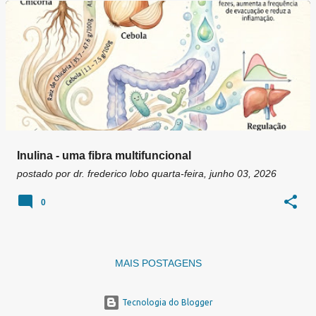
g
e
n
s
Inulina - uma fibra multifuncional
postado por
dr. frederico lobo
quarta-feira, junho 03, 2026
0
MAIS POSTAGENS
Tecnologia do Blogger