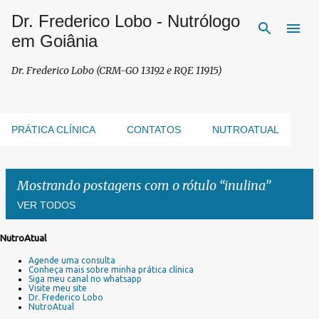
Dr. Frederico Lobo - Nutrólogo
Pular para o conteúdo principal
em Goiânia
Dr. Frederico Lobo (CRM-GO 13192 e RQE 11915)
PRÁTICA CLÍNICA
CONTATOS
NUTROATUAL
Mostrando postagens com o rótulo
inulina
VER TODOS
NutroAtual
P
Agende uma consulta
o
Conheça mais sobre minha prática clínica
s
Siga meu canal no whatsapp
Visite meu site
t
Dr. Frederico Lobo
a
NutroAtual