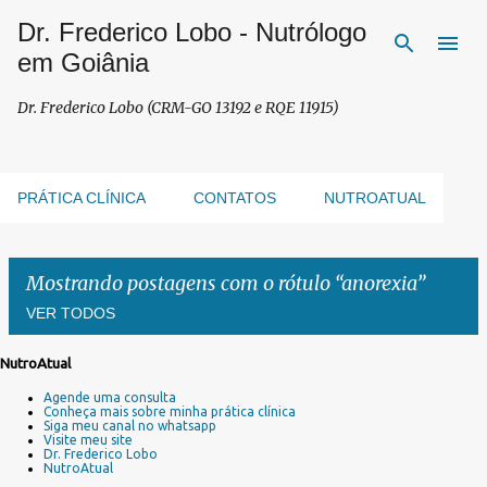
Dr. Frederico Lobo - Nutrólogo
Pular para o conteúdo principal
em Goiânia
Dr. Frederico Lobo (CRM-GO 13192 e RQE 11915)
PRÁTICA CLÍNICA
CONTATOS
NUTROATUAL
Mostrando postagens com o rótulo
anorexia
VER TODOS
NutroAtual
P
Agende uma consulta
o
Conheça mais sobre minha prática clínica
s
Siga meu canal no whatsapp
Visite meu site
t
Dr. Frederico Lobo
a
NutroAtual