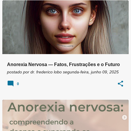
g
e
n
s
Anorexia Nervosa — Fatos, Frustrações e o Futuro
postado por
dr. frederico lobo
segunda-feira, junho 09, 2025
0