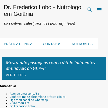
Dr. Frederico Lobo - Nutrólogo
Pular para o conteúdo principal
em Goiânia
Dr. Frederico Lobo (CRM-GO 13192 e RQE 11915)
PRÁTICA CLÍNICA
CONTATOS
NUTROATUAL
Mostrando postagens com o rótulo
alimentos
amigáveis ao GLP-1
VER TODOS
NutroAtual
P
Agende uma consulta
o
Conheça mais sobre minha prática clínica
s
Siga meu canal no whatsapp
Visite meu site
t
Dr. Frederico Lobo