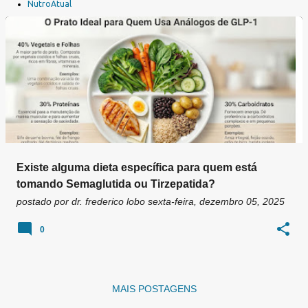
a
NutroAtual
g
e
n
s
Existe alguma dieta específica para quem está
tomando Semaglutida ou Tirzepatida?
postado por
dr. frederico lobo
sexta-feira, dezembro 05, 2025
0
MAIS POSTAGENS