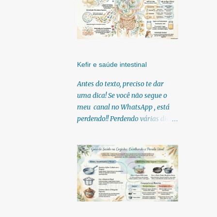
Kefir e saúde intestinal
Antes do texto, preciso te dar
uma dica! Se você não segue o
meu canal no WhatsApp , está
perdendo!! Perdendo várias dicas,
pois, diariamente posto nele.
Textos, vídeos, podcasts,
infográficos, o link para
download dos meus e-books.
Para acessar clique no link:
https://whatsapp.com/channel/0
029Vb6U4AqKgsNzkBhubA40
Lá você encontra conteúdos