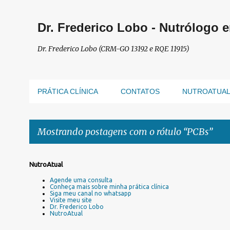
Dr. Frederico Lobo - Nutrólogo 
Dr. Frederico Lobo (CRM-GO 13192 e RQE 11915)
PRÁTICA CLÍNICA
CONTATOS
NUTROATUA
Mostrando postagens com o rótulo
PCBs
P
NutroAtual
o
Agende uma consulta
s
Conheça mais sobre minha prática clínica
Siga meu canal no whatsapp
t
Visite meu site
a
Dr. Frederico Lobo
NutroAtual
g
e