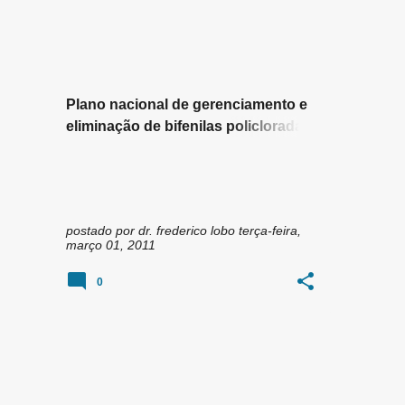
n
CONTAMINANTES AMBIENTAIS
PCBS
+
s
POLUENTES ORGÂNICOS PERSISTENTES
Plano nacional de gerenciamento e
eliminação de bifenilas policloradas
(PCBs)
postado por
dr. frederico lobo
terça-feira,
março 01, 2011
0