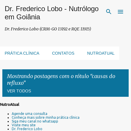
Dr. Frederico Lobo - Nutrólogo
Pular para o conteúdo principal
em Goiânia
Dr. Frederico Lobo (CRM-GO 13192 e RQE 11915)
PRÁTICA CLÍNICA
CONTATOS
NUTROATUAL
Mostrando postagens com o rótulo
causas do
refluxo
VER TODOS
NutroAtual
P
Agende uma consulta
o
Conheça mais sobre minha prática clínica
s
Siga meu canal no whatsapp
Visite meu site
t
Dr. Frederico Lobo