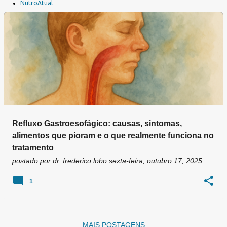
a
NutroAtual
g
e
n
s
Refluxo Gastroesofágico: causas, sintomas,
alimentos que pioram e o que realmente funciona no
tratamento
postado por
dr. frederico lobo
sexta-feira, outubro 17, 2025
1
MAIS POSTAGENS