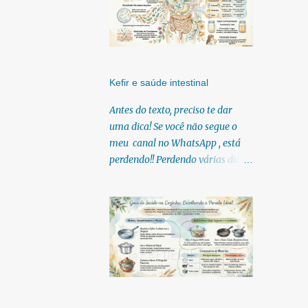
Kefir e saúde intestinal
Antes do texto, preciso te dar
uma dica! Se você não segue o
meu canal no WhatsApp , está
perdendo!! Perdendo várias dicas,
pois, diariamente posto nele.
Textos, vídeos, podcasts,
infográficos, o link para
download dos meus e-books.
Para acessar clique no link:
https://whatsapp.com/channel/0
029Vb6U4AqKgsNzkBhubA40
Lá você encontra conteúdos