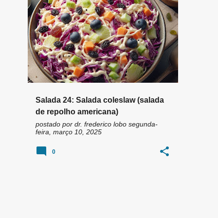
n
#BORACOMERSALADA
CENOURA
+
1
s
Salada 24: Salada coleslaw (salada
de repolho americana)
postado por
dr. frederico lobo
segunda-
feira, março 10, 2025
0