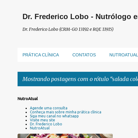
Dr. Frederico Lobo - Nutrólogo 
Dr. Frederico Lobo (CRM-GO 13192 e RQE 11915)
PRÁTICA CLÍNICA
CONTATOS
NUTROATUA
Mostrando postagens com o rótulo
salada co
P
NutroAtual
o
Agende uma consulta
s
Conheça mais sobre minha prática clínica
Siga meu canal no whatsapp
t
Visite meu site
a
Dr. Frederico Lobo
NutroAtual
g
e