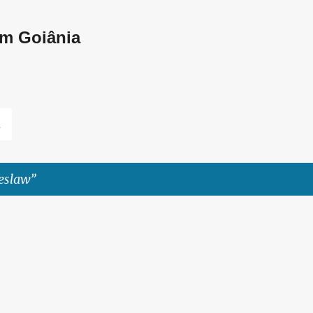
Pular para o conteúdo principal
em Goiânia
L
leslaw