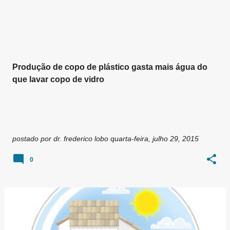
g
e
n
s
Produção de copo de plástico gasta mais água do
que lavar copo de vidro
postado por
dr. frederico lobo
quarta-feira, julho 29, 2015
0