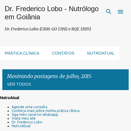
Dr. Frederico Lobo - Nutrólogo
Pular para o conteúdo principal
em Goiânia
Dr. Frederico Lobo (CRM-GO 13192 e RQE 11915)
PRÁTICA CLÍNICA
CONTATOS
NUTROATUAL
Mostrando postagens de julho, 2015
VER TODOS
NutroAtual
P
Agende uma consulta
o
Conheça mais sobre minha prática clínica
s
Siga meu canal no whatsapp
Visite meu site
t
Dr. Frederico Lobo
a
NutroAtual