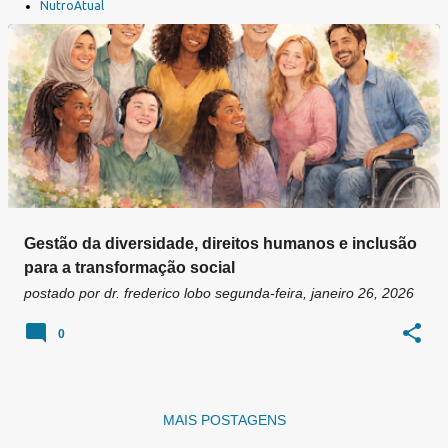
a
NutroAtual
g
e
n
s
Gestão da diversidade, direitos humanos e inclusão
para a transformação social
postado por
dr. frederico lobo
segunda-feira, janeiro 26, 2026
0
MAIS POSTAGENS