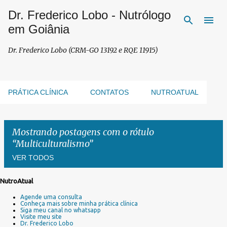
Dr. Frederico Lobo - Nutrólogo
Pular para o conteúdo principal
em Goiânia
Dr. Frederico Lobo (CRM-GO 13192 e RQE 11915)
PRÁTICA CLÍNICA
CONTATOS
NUTROATUAL
Mostrando postagens com o rótulo
Multiculturalismo
VER TODOS
NutroAtual
P
Agende uma consulta
o
Conheça mais sobre minha prática clínica
s
Siga meu canal no whatsapp
Visite meu site
t
Dr. Frederico Lobo