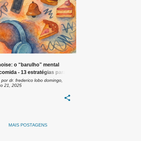
O DE GLP-1
+
8
oise: o “barulho” mental
comida - 13 estratégias para
ir
 por
dr. frederico lobo
domingo,
o 21, 2025
MAIS POSTAGENS