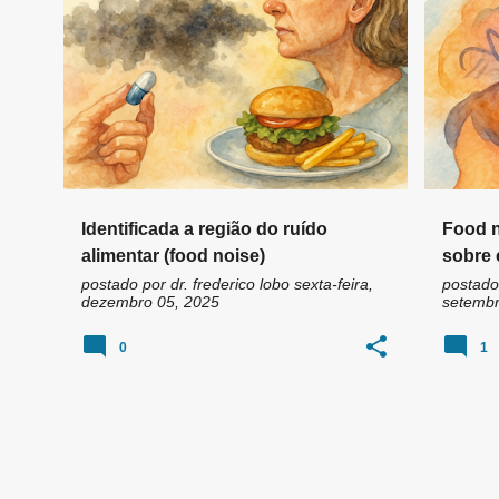
n
COMPULSÃO
+
3
ANÁLOG
s
Identificada a região do ruído
Food n
alimentar (food noise)
sobre 
diminu
postado por
dr. frederico lobo
sexta-feira,
postado
dezembro 05, 2025
setembr
0
1