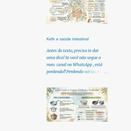
Kefir e saúde intestinal
Antes do texto, preciso te dar
uma dica! Se você não segue o
meu canal no WhatsApp , está
perdendo!! Perdendo várias dicas,
pois, diariamente posto nele.
Textos, vídeos, podcasts,
infográficos, o link para
download dos meus e-books.
Para acessar clique no link:
https://whatsapp.com/channel/0
029Vb6U4AqKgsNzkBhubA40
Lá você encontra conteúdos