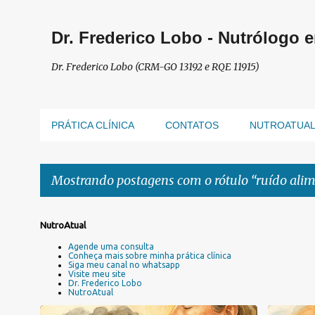
Dr. Frederico Lobo - Nutrólogo 
Dr. Frederico Lobo (CRM-GO 13192 e RQE 11915)
PRÁTICA CLÍNICA
CONTATOS
NUTROATUA
Mostrando postagens com o rótulo
ruído ali
P
NutroAtual
o
Agende uma consulta
s
Conheça mais sobre minha prática clínica
Siga meu canal no whatsapp
t
Visite meu site
a
Dr. Frederico Lobo
NutroAtual
g
e