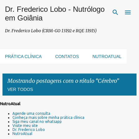
Dr. Frederico Lobo - Nutrólogo
Pular para o conteúdo principal
em Goiânia
Dr. Frederico Lobo (CRM-GO 13192 e RQE 11915)
PRÁTICA CLÍNICA
CONTATOS
NUTROATUAL
Mostrando postagens com o rótulo
Cérebro
VER TODOS
NutroAtual
P
Agende uma consulta
o
Conheça mais sobre minha prática clínica
s
Siga meu canal no whatsapp
Visite meu site
t
Dr. Frederico Lobo
a
NutroAtual