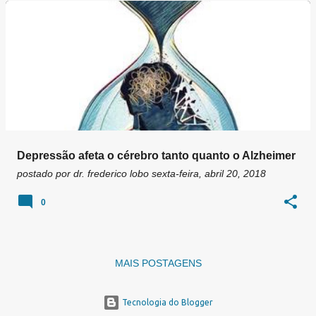
g
e
n
s
Depressão afeta o cérebro tanto quanto o Alzheimer
postado por
dr. frederico lobo
sexta-feira, abril 20, 2018
0
MAIS POSTAGENS
Tecnologia do Blogger