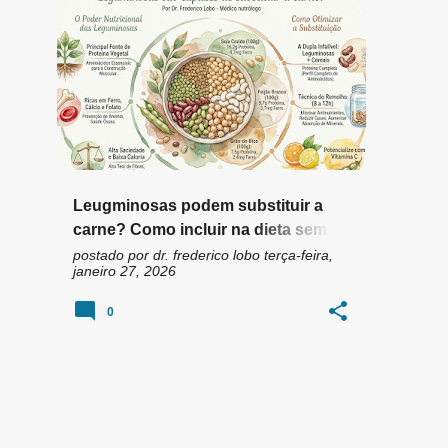
n
DENSIDADE PROTEICA
+
7
s
Leugminosas podem substituir a
carne? Como incluir na dieta sem
engordar?
postado por
dr. frederico lobo
terça-feira,
janeiro 27, 2026
0