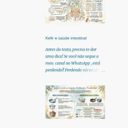
Kefir e saúde intestinal
Antes do texto, preciso te dar
uma dica! Se você não segue o
meu canal no WhatsApp , está
perdendo!! Perdendo várias dicas,
pois, diariamente posto nele.
Textos, vídeos, podcasts,
infográficos, o link para
download dos meus e-books.
Para acessar clique no link:
https://whatsapp.com/channel/0
029Vb6U4AqKgsNzkBhubA40
Lá você encontra conteúdos