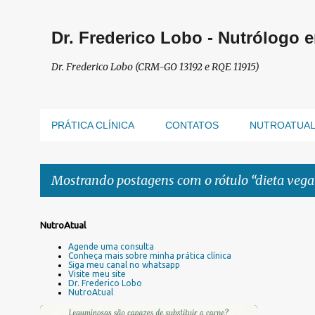
Dr. Frederico Lobo - Nutrólogo 
Dr. Frederico Lobo (CRM-GO 13192 e RQE 11915)
PRÁTICA CLÍNICA
CONTATOS
NUTROATUA
Mostrando postagens com o rótulo
dieta veg
P
NutroAtual
o
Agende uma consulta
s
Conheça mais sobre minha prática clínica
Siga meu canal no whatsapp
t
Visite meu site
a
Dr. Frederico Lobo
NutroAtual
g
e