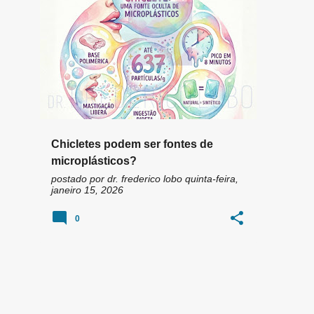
n
COMPOSIÇÃO DA GOMA DE MASCAR
+
4
s
Chicletes podem ser fontes de
microplásticos?
postado por
dr. frederico lobo
quinta-feira,
janeiro 15, 2026
0