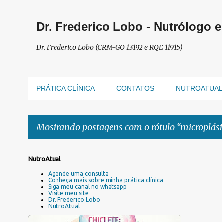
Dr. Frederico Lobo - Nutrólogo 
Dr. Frederico Lobo (CRM-GO 13192 e RQE 11915)
PRÁTICA CLÍNICA
CONTATOS
NUTROATUA
Mostrando postagens com o rótulo
microplást
P
NutroAtual
o
Agende uma consulta
s
Conheça mais sobre minha prática clínica
Siga meu canal no whatsapp
t
Visite meu site
a
Dr. Frederico Lobo
NutroAtual
g
e