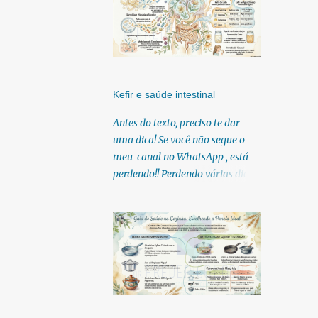
Kefir e saúde intestinal
Antes do texto, preciso te dar
uma dica! Se você não segue o
meu canal no WhatsApp , está
perdendo!! Perdendo várias dicas,
pois, diariamente posto nele.
Textos, vídeos, podcasts,
infográficos, o link para
download dos meus e-books.
Para acessar clique no link:
https://whatsapp.com/channel/0
029Vb6U4AqKgsNzkBhubA40
Lá você encontra conteúdos