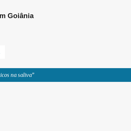
Pular para o conteúdo principal
em Goiânia
L
icos na saliva