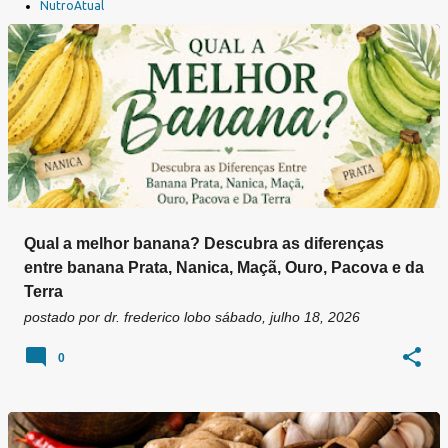
a
NutroAtual
g
e
n
s
Qual a melhor banana? Descubra as diferenças
entre banana Prata, Nanica, Maçã, Ouro, Pacova e da
Terra
postado por
dr. frederico lobo
sábado, julho 18, 2026
0