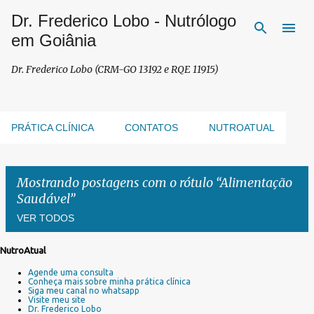
Dr. Frederico Lobo - Nutrólogo
Pular para o conteúdo principal
em Goiânia
Dr. Frederico Lobo (CRM-GO 13192 e RQE 11915)
PRÁTICA CLÍNICA
CONTATOS
NUTROATUAL
Mostrando postagens com o rótulo
Alimentação
Saudável
VER TODOS
NutroAtual
P
Agende uma consulta
o
Conheça mais sobre minha prática clínica
s
Siga meu canal no whatsapp
Visite meu site
t
Dr. Frederico Lobo