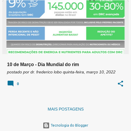
g
e
n
s
10 de Março - Dia Mundial do rim
postado por
dr. frederico lobo
quinta-feira, março 10, 2022
0
MAIS POSTAGENS
Tecnologia do Blogger