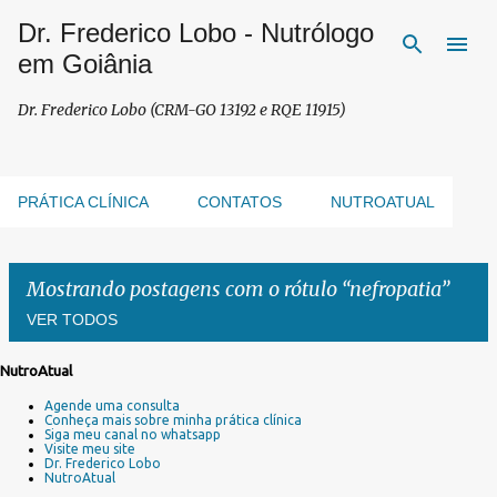
Dr. Frederico Lobo - Nutrólogo
Pular para o conteúdo principal
em Goiânia
Dr. Frederico Lobo (CRM-GO 13192 e RQE 11915)
PRÁTICA CLÍNICA
CONTATOS
NUTROATUAL
Mostrando postagens com o rótulo
nefropatia
VER TODOS
NutroAtual
P
Agende uma consulta
o
Conheça mais sobre minha prática clínica
s
Siga meu canal no whatsapp
Visite meu site
t
Dr. Frederico Lobo
a
NutroAtual