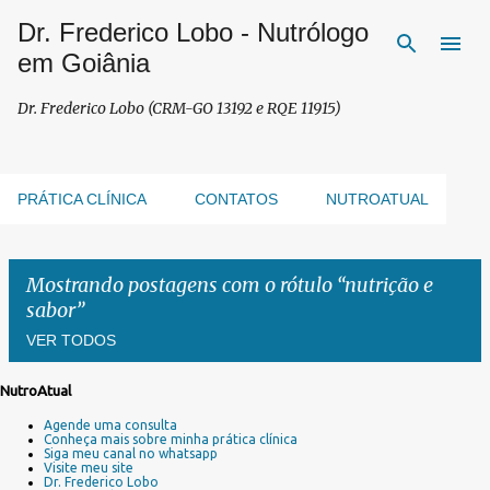
Dr. Frederico Lobo - Nutrólogo
Pular para o conteúdo principal
em Goiânia
Dr. Frederico Lobo (CRM-GO 13192 e RQE 11915)
PRÁTICA CLÍNICA
CONTATOS
NUTROATUAL
Mostrando postagens com o rótulo
nutrição e
sabor
VER TODOS
NutroAtual
P
Agende uma consulta
o
Conheça mais sobre minha prática clínica
s
Siga meu canal no whatsapp
Visite meu site
t
Dr. Frederico Lobo