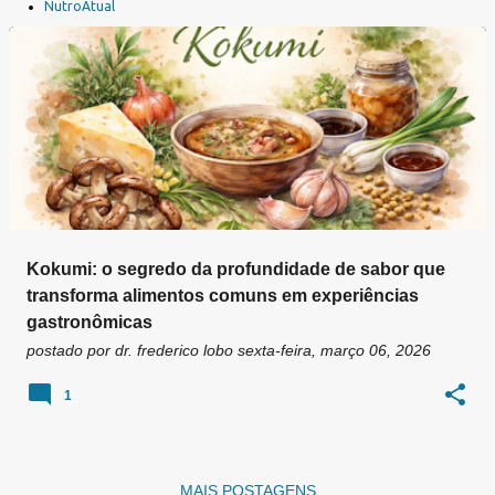
a
NutroAtual
g
e
n
s
Kokumi: o segredo da profundidade de sabor que
transforma alimentos comuns em experiências
gastronômicas
postado por
dr. frederico lobo
sexta-feira, março 06, 2026
1
MAIS POSTAGENS