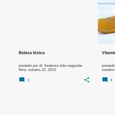
n
s
Beleza tóxica
Vitami
postado por
dr. frederico lobo
segunda-
postado
feira, outubro 22, 2012
outubro
1
0