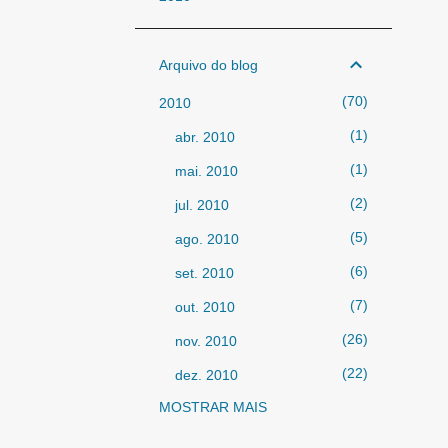
Arquivo do blog
70
2010
1
abr. 2010
1
mai. 2010
2
jul. 2010
5
ago. 2010
6
set. 2010
7
out. 2010
26
nov. 2010
22
dez. 2010
MOSTRAR MAIS
325
2011
47
jan. 2011