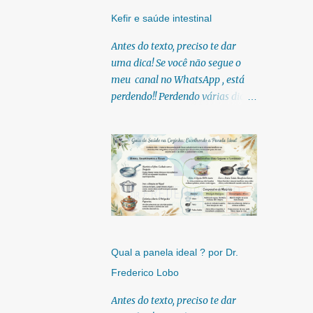
10
fev. 2012
Kefir e saúde intestinal
7
mar. 2012
Antes do texto, preciso te dar
uma dica! Se você não segue o
3
abr. 2012
meu canal no WhatsApp , está
11
mai. 2012
perdendo!! Perdendo várias dicas,
19
jun. 2012
pois, diariamente posto nele.
Textos, vídeos, podcasts,
1
jul. 2012
infográficos, o link para
2
ago. 2012
download dos meus e-books.
Para acessar clique no link:
17
set. 2012
https://whatsapp.com/channel/0
3
out. 2012
029Vb6U4AqKgsNzkBhubA40
Lá você encontra conteúdos
Horário de verão e
cronobiologia
diretos e práticos sobre saúde,
Qual a panela ideal ? por Dr.
nutrição e estilo de
Vitaminas na prevenção do
Frederico Lobo
câncer
vida. Compartilho orientações
baseadas em ciência de verdade,
Antes do texto, preciso te dar
Beleza tóxica