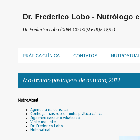
Dr. Frederico Lobo - Nutrólogo 
Dr. Frederico Lobo (CRM-GO 13192 e RQE 11915)
PRÁTICA CLÍNICA
CONTATOS
NUTROATUA
Mostrando postagens de outubro, 2012
P
NutroAtual
o
Agende uma consulta
s
Conheça mais sobre minha prática clínica
Siga meu canal no whatsapp
t
Visite meu site
a
Dr. Frederico Lobo
NutroAtual
g
e