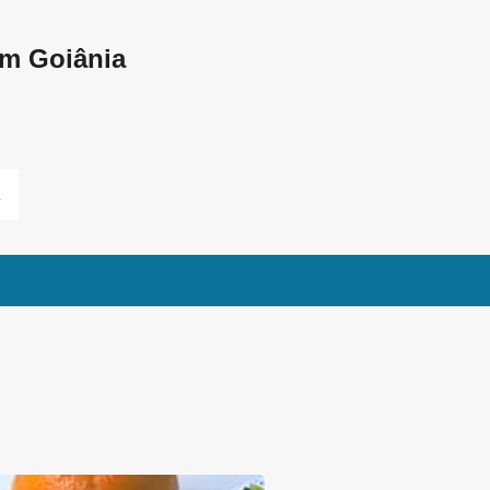
Pular para o conteúdo principal
em Goiânia
L