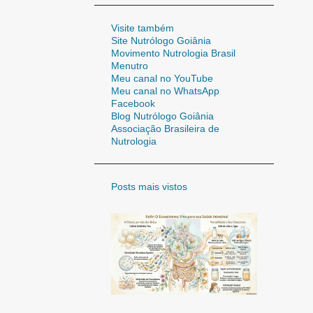
37
fev. 2011
Visite também
Site Nutrólogo Goiânia
31
mar. 2011
Movimento Nutrologia Brasil
Menutro
25
abr. 2011
Meu canal no YouTube
26
Meu canal no WhatsApp
mai. 2011
Facebook
21
jun. 2011
Blog Nutrólogo Goiânia
Associação Brasileira de
34
jul. 2011
Nutrologia
22
ago. 2011
26
Posts mais vistos
set. 2011
25
out. 2011
12
nov. 2011
19
dez. 2011
111
2012
8
jan. 2012