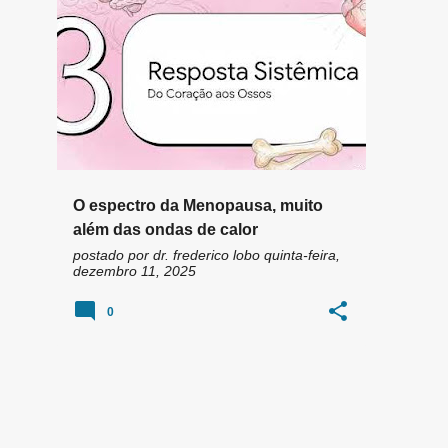
n
BRAIN FOG
CLIMATÉRIO
+
2
s
O espectro da Menopausa, muito
além das ondas de calor
postado por
dr. frederico lobo
quinta-feira,
dezembro 11, 2025
0