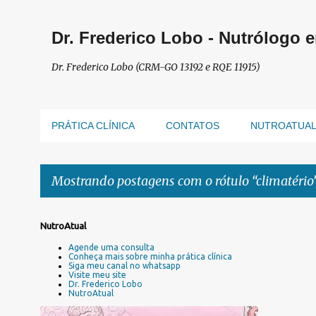
Dr. Frederico Lobo - Nutrólogo 
Dr. Frederico Lobo (CRM-GO 13192 e RQE 11915)
PRÁTICA CLÍNICA
CONTATOS
NUTROATUA
Mostrando postagens com o rótulo
climatério
P
NutroAtual
o
Agende uma consulta
s
Conheça mais sobre minha prática clínica
Siga meu canal no whatsapp
t
Visite meu site
a
Dr. Frederico Lobo
NutroAtual
g
e