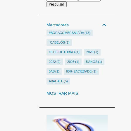
Marcadores
#BORACOMERSALADA
13
´CABELOS
1
18 DE OUTUBRO
1
2020
1
2022
2
2026
1
5 ANOS
1
5AS
1
80% SACIEDADE
1
ABACATE
5
ABALOPARATIDA
1
MOSTRAR MAIS
ABELHAS
1
ABESO
6
ABÓBORA
1
ABOBRINHA
1
ABORDAGEM NUTRICIONAL DOS TRANSTORNOS PS