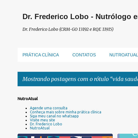
Dr. Frederico Lobo - Nutrólogo 
Dr. Frederico Lobo (CRM-GO 13192 e RQE 11915)
PRÁTICA CLÍNICA
CONTATOS
NUTROATUA
Mostrando postagens com o rótulo
vida saud
P
NutroAtual
o
Agende uma consulta
s
Conheça mais sobre minha prática clínica
Siga meu canal no whatsapp
t
Visite meu site
a
Dr. Frederico Lobo
NutroAtual
g
e