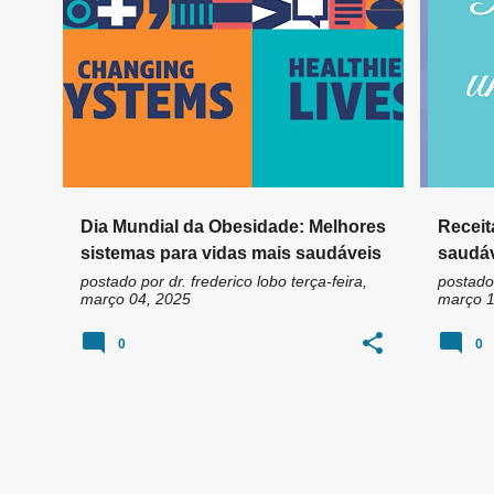
n
DIA MUNDIAL DA OBESIDADE
OBESIDADE
ALIMEN
s
VIDA SAUDÁVEL
+
Dia Mundial da Obesidade: Melhores
Receit
sistemas para vidas mais saudáveis
saudá
postado por
dr. frederico lobo
terça-feira,
postado
março 04, 2025
março 1
0
0