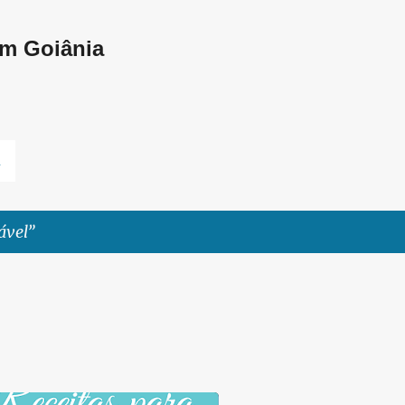
Pular para o conteúdo principal
em Goiânia
L
ável