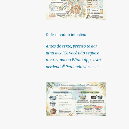
Kefir e saúde intestinal
Antes do texto, preciso te dar
uma dica! Se você não segue o
meu canal no WhatsApp , está
perdendo!! Perdendo várias dicas,
pois, diariamente posto nele.
Textos, vídeos, podcasts,
infográficos, o link para
download dos meus e-books.
Para acessar clique no link:
https://whatsapp.com/channel/0
029Vb6U4AqKgsNzkBhubA40
Lá você encontra conteúdos