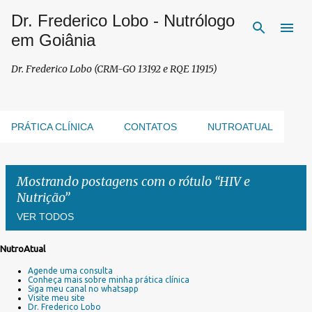
Dr. Frederico Lobo - Nutrólogo
Pular para o conteúdo principal
em Goiânia
Dr. Frederico Lobo (CRM-GO 13192 e RQE 11915)
PRÁTICA CLÍNICA
CONTATOS
NUTROATUAL
Mostrando postagens com o rótulo
HIV e
Nutrição
VER TODOS
NutroAtual
P
Agende uma consulta
o
Conheça mais sobre minha prática clínica
s
Siga meu canal no whatsapp
Visite meu site
t
Dr. Frederico Lobo