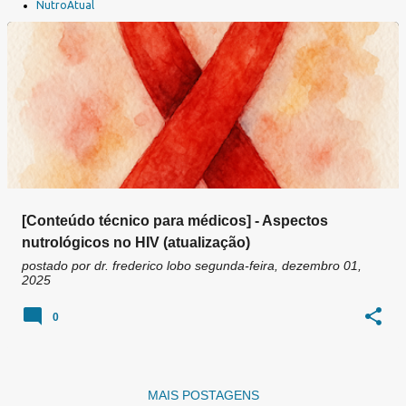
a
NutroAtual
g
e
n
s
[Conteúdo técnico para médicos] - Aspectos
nutrológicos no HIV (atualização)
postado por
dr. frederico lobo
segunda-feira, dezembro 01,
2025
0
MAIS POSTAGENS