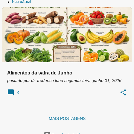
a
NutroAtual
g
e
n
s
Alimentos da safra de Junho
postado por
dr. frederico lobo
segunda-feira, junho 01, 2026
0
MAIS POSTAGENS