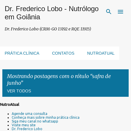
Dr. Frederico Lobo - Nutrólogo
Pular para o conteúdo principal
em Goiânia
Dr. Frederico Lobo (CRM-GO 13192 e RQE 11915)
PRÁTICA CLÍNICA
CONTATOS
NUTROATUAL
Mostrando postagens com o rótulo
safra de
junho
VER TODOS
NutroAtual
P
Agende uma consulta
o
Conheça mais sobre minha prática clínica
s
Siga meu canal no whatsapp
Visite meu site
t
Dr. Frederico Lobo