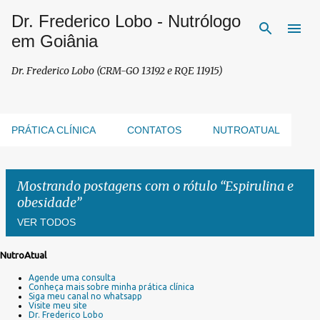
Dr. Frederico Lobo - Nutrólogo
Pular para o conteúdo principal
em Goiânia
Dr. Frederico Lobo (CRM-GO 13192 e RQE 11915)
PRÁTICA CLÍNICA
CONTATOS
NUTROATUAL
Mostrando postagens com o rótulo
Espirulina e
obesidade
VER TODOS
NutroAtual
P
Agende uma consulta
o
Conheça mais sobre minha prática clínica
s
Siga meu canal no whatsapp
Visite meu site
t
Dr. Frederico Lobo