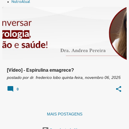
a
NutroAtual
g
e
n
s
[Vídeo] - Espirulina emagrece?
postado por
dr. frederico lobo
quinta-feira, novembro 06, 2025
0
MAIS POSTAGENS