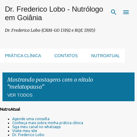
Dr. Frederico Lobo - Nutrólogo
Pular para o conteúdo principal
em Goiânia
Dr. Frederico Lobo (CRM-GO 13192 e RQE 11915)
PRÁTICA CLÍNICA
CONTATOS
NUTROATUAL
Mostrando postagens com o rótulo
melatopausa
VER TODOS
NutroAtual
P
Agende uma consulta
o
Conheça mais sobre minha prática clínica
s
Siga meu canal no whatsapp
Visite meu site
t
Dr. Frederico Lobo