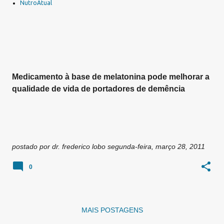
a
NutroAtual
g
e
n
s
Medicamento à base de melatonina pode melhorar a
qualidade de vida de portadores de demência
postado por
dr. frederico lobo
segunda-feira, março 28, 2011
0
MAIS POSTAGENS