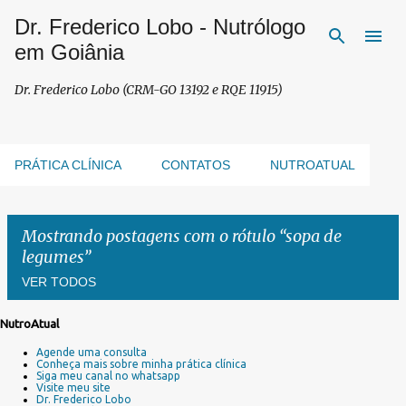
Dr. Frederico Lobo - Nutrólogo
Pular para o conteúdo principal
em Goiânia
Dr. Frederico Lobo (CRM-GO 13192 e RQE 11915)
PRÁTICA CLÍNICA
CONTATOS
NUTROATUAL
Mostrando postagens com o rótulo
sopa de
legumes
VER TODOS
NutroAtual
P
Agende uma consulta
o
Conheça mais sobre minha prática clínica
s
Siga meu canal no whatsapp
Visite meu site
t
Dr. Frederico Lobo