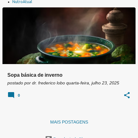
a
NutroAtual
g
e
n
s
Sopa básica de inverno
postado por
dr. frederico lobo
quarta-feira, julho 23, 2025
0
MAIS POSTAGENS