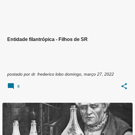
g
e
n
s
Entidade filantrópica - Filhos de SR
postado por
dr. frederico lobo
domingo, março 27, 2022
0