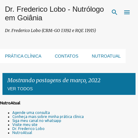
Dr. Frederico Lobo - Nutrólogo
Pular para o conteúdo principal
em Goiânia
Dr. Frederico Lobo (CRM-GO 13192 e RQE 11915)
PRÁTICA CLÍNICA
CONTATOS
NUTROATUAL
Mostrando postagens de março, 2022
VER TODOS
NutroAtual
P
Agende uma consulta
o
Conheça mais sobre minha prática clínica
s
Siga meu canal no whatsapp
Visite meu site
t
Dr. Frederico Lobo
a
NutroAtual