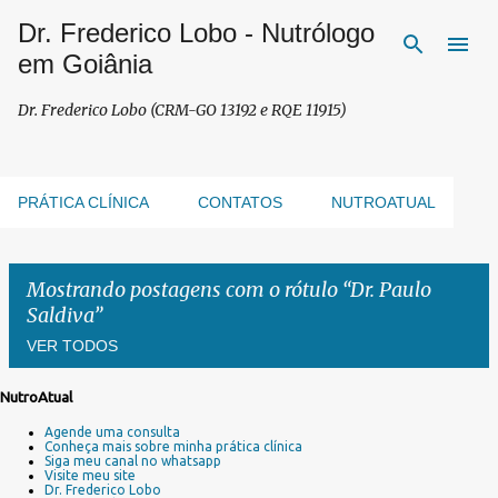
Dr. Frederico Lobo - Nutrólogo
Pular para o conteúdo principal
em Goiânia
Dr. Frederico Lobo (CRM-GO 13192 e RQE 11915)
PRÁTICA CLÍNICA
CONTATOS
NUTROATUAL
Mostrando postagens com o rótulo
Dr. Paulo
Saldiva
VER TODOS
NutroAtual
P
Agende uma consulta
o
Conheça mais sobre minha prática clínica
s
Siga meu canal no whatsapp
Visite meu site
t
Dr. Frederico Lobo