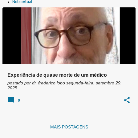
a
NutroAtual
g
e
n
s
Experiência de quase morte de um médico
postado por
dr. frederico lobo
segunda-feira, setembro 29,
2025
0
MAIS POSTAGENS