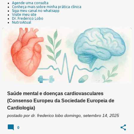
Agende uma consulta
o
Conheça mais sobre minha prática clínica
s
Siga meu canal no whatsapp
Visite meu site
t
Dr. Frederico Lobo
a
NutroAtual
g
e
n
s
Saúde mental e doenças cardiovasculares
(Consenso Europeu da Sociedade Europeia de
Cardiologia)
postado por
dr. frederico lobo
domingo, setembro 14, 2025
0