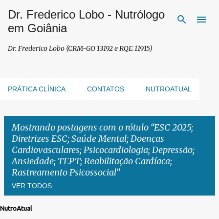
Dr. Frederico Lobo - Nutrólogo
Pular para o conteúdo principal
em Goiânia
Dr. Frederico Lobo (CRM-GO 13192 e RQE 11915)
PRÁTICA CLÍNICA
CONTATOS
NUTROATUAL
Mostrando postagens com o rótulo
ESC 2025;
Diretrizes ESC; Saúde Mental; Doenças
Cardiovasculares; Psicocardiologia; Depressão;
Ansiedade; TEPT; Reabilitação Cardíaca;
Rastreamento Psicossocial
VER TODOS
NutroAtual
P