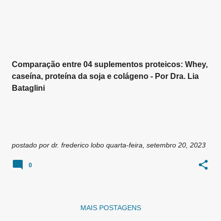
g
e
n
s
Comparação entre 04 suplementos proteicos: Whey,
caseína, proteína da soja e colágeno - Por Dra. Lia
Bataglini
postado por
dr. frederico lobo
quarta-feira, setembro 20, 2023
0
MAIS POSTAGENS