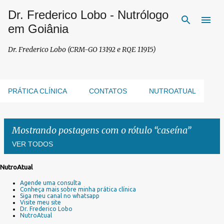
Dr. Frederico Lobo - Nutrólogo
Pular para o conteúdo principal
em Goiânia
Dr. Frederico Lobo (CRM-GO 13192 e RQE 11915)
PRÁTICA CLÍNICA
CONTATOS
NUTROATUAL
Mostrando postagens com o rótulo
caseína
VER TODOS
NutroAtual
P
Agende uma consulta
o
Conheça mais sobre minha prática clínica
s
Siga meu canal no whatsapp
Visite meu site
t
Dr. Frederico Lobo
a
NutroAtual