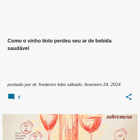
g
e
n
s
Como o vinho tinto perdeu seu ar de bebida
saudável
postado por
dr. frederico lobo
sábado, fevereiro 24, 2024
0