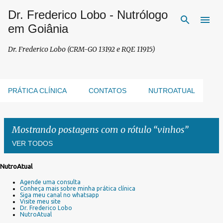
Dr. Frederico Lobo - Nutrólogo
Pular para o conteúdo principal
em Goiânia
Dr. Frederico Lobo (CRM-GO 13192 e RQE 11915)
PRÁTICA CLÍNICA
CONTATOS
NUTROATUAL
Mostrando postagens com o rótulo
vinhos
VER TODOS
NutroAtual
P
Agende uma consulta
o
Conheça mais sobre minha prática clínica
s
Siga meu canal no whatsapp
Visite meu site
t
Dr. Frederico Lobo
a
NutroAtual