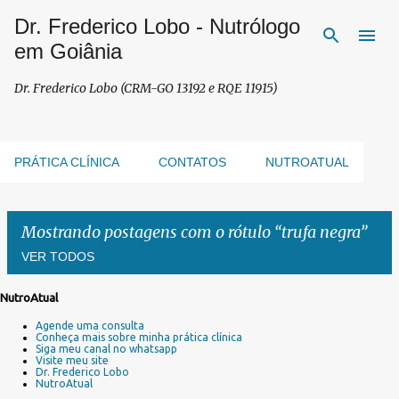
Dr. Frederico Lobo - Nutrólogo
Pular para o conteúdo principal
em Goiânia
Dr. Frederico Lobo (CRM-GO 13192 e RQE 11915)
PRÁTICA CLÍNICA
CONTATOS
NUTROATUAL
Mostrando postagens com o rótulo
trufa negra
VER TODOS
NutroAtual
P
Agende uma consulta
o
Conheça mais sobre minha prática clínica
s
Siga meu canal no whatsapp
Visite meu site
t
Dr. Frederico Lobo
a
NutroAtual