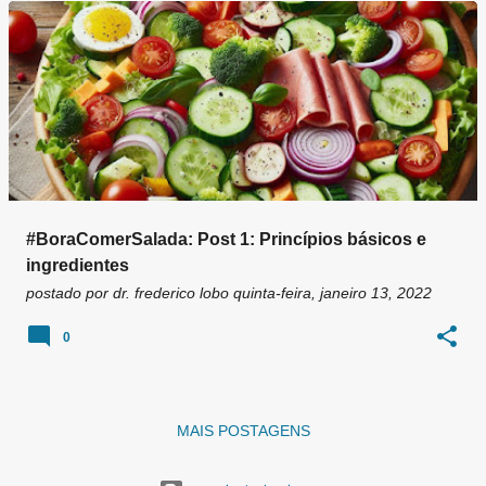
g
e
n
s
#BoraComerSalada: Post 1: Princípios básicos e
ingredientes
postado por
dr. frederico lobo
quinta-feira, janeiro 13, 2022
0
MAIS POSTAGENS