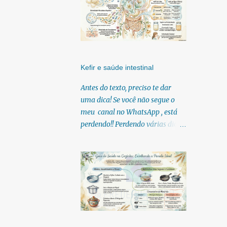
Kefir e saúde intestinal
Antes do texto, preciso te dar
uma dica! Se você não segue o
meu canal no WhatsApp , está
perdendo!! Perdendo várias dicas,
pois, diariamente posto nele.
Textos, vídeos, podcasts,
infográficos, o link para
download dos meus e-books.
Para acessar clique no link:
https://whatsapp.com/channel/0
029Vb6U4AqKgsNzkBhubA40
Lá você encontra conteúdos