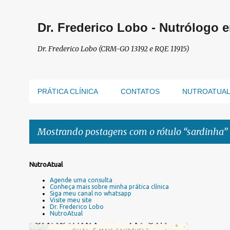
Dr. Frederico Lobo - Nutrólogo 
Dr. Frederico Lobo (CRM-GO 13192 e RQE 11915)
PRÁTICA CLÍNICA
CONTATOS
NUTROATUA
Mostrando postagens com o rótulo
sardinha
P
NutroAtual
o
Agende uma consulta
s
Conheça mais sobre minha prática clínica
Siga meu canal no whatsapp
t
Visite meu site
a
Dr. Frederico Lobo
NutroAtual
g
e