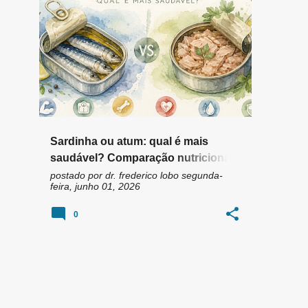
n
ATUM
CÁLCIO
MERCÚRIO
+
4
s
Sardinha ou atum: qual é mais
saudável? Comparação nutricional
completa segundo a tabela TACO
postado por
dr. frederico lobo
segunda-
feira, junho 01, 2026
0