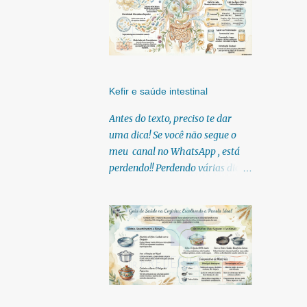
Kefir e saúde intestinal
Antes do texto, preciso te dar
uma dica! Se você não segue o
meu canal no WhatsApp , está
perdendo!! Perdendo várias dicas,
pois, diariamente posto nele.
Textos, vídeos, podcasts,
infográficos, o link para
download dos meus e-books.
Para acessar clique no link:
https://whatsapp.com/channel/0
029Vb6U4AqKgsNzkBhubA40
Lá você encontra conteúdos