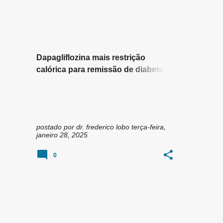
n
DAPAGLIFOZINA
DIABETES
+
2
s
Dapagliflozina mais restrição
calórica para remissão de diabetes
tipo 2
postado por
dr. frederico lobo
terça-feira,
janeiro 28, 2025
0