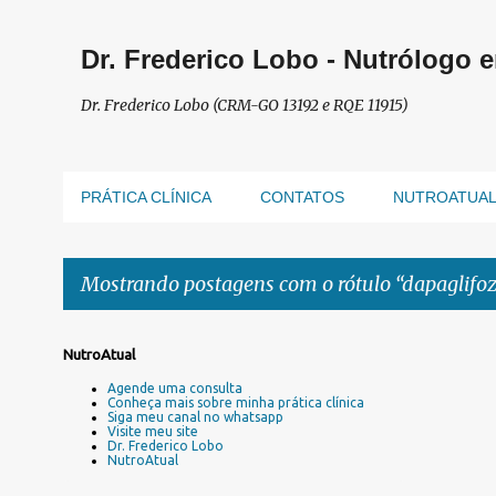
Dr. Frederico Lobo - Nutrólogo 
Dr. Frederico Lobo (CRM-GO 13192 e RQE 11915)
PRÁTICA CLÍNICA
CONTATOS
NUTROATUA
Mostrando postagens com o rótulo
dapaglifoz
P
NutroAtual
o
Agende uma consulta
s
Conheça mais sobre minha prática clínica
Siga meu canal no whatsapp
t
Visite meu site
a
Dr. Frederico Lobo
NutroAtual
g
e