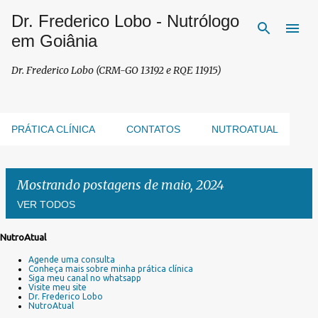
Dr. Frederico Lobo - Nutrólogo
Pular para o conteúdo principal
em Goiânia
Dr. Frederico Lobo (CRM-GO 13192 e RQE 11915)
PRÁTICA CLÍNICA
CONTATOS
NUTROATUAL
Mostrando postagens de maio, 2024
VER TODOS
NutroAtual
P
Agende uma consulta
o
Conheça mais sobre minha prática clínica
s
Siga meu canal no whatsapp
Visite meu site
t
Dr. Frederico Lobo
a
NutroAtual