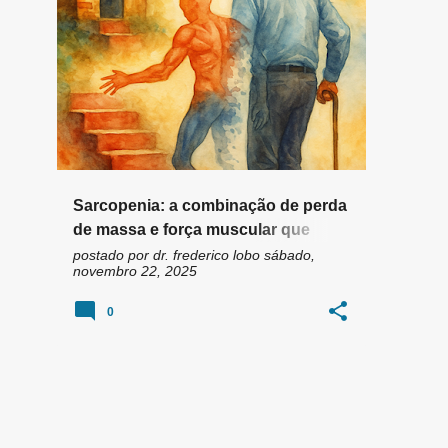
n
EXERCÍCIO DE FORÇA
+
6
s
Sarcopenia: a combinação de perda
de massa e força muscular que
pode roubar a sua independência
postado por
dr. frederico lobo
sábado,
novembro 22, 2025
0