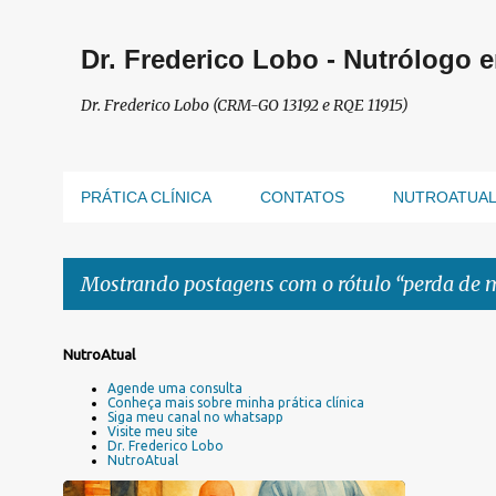
Dr. Frederico Lobo - Nutrólogo 
Dr. Frederico Lobo (CRM-GO 13192 e RQE 11915)
PRÁTICA CLÍNICA
CONTATOS
NUTROATUA
Mostrando postagens com o rótulo
perda de 
P
NutroAtual
o
Agende uma consulta
s
Conheça mais sobre minha prática clínica
Siga meu canal no whatsapp
t
Visite meu site
a
Dr. Frederico Lobo
NutroAtual
g
e