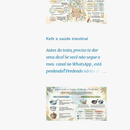
Kefir e saúde intestinal
Antes do texto, preciso te dar
uma dica! Se você não segue o
meu canal no WhatsApp , está
perdendo!! Perdendo várias dicas,
pois, diariamente posto nele.
Textos, vídeos, podcasts,
infográficos, o link para
download dos meus e-books.
Para acessar clique no link:
https://whatsapp.com/channel/0
029Vb6U4AqKgsNzkBhubA40
Lá você encontra conteúdos