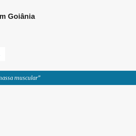
Pular para o conteúdo principal
em Goiânia
L
massa muscular