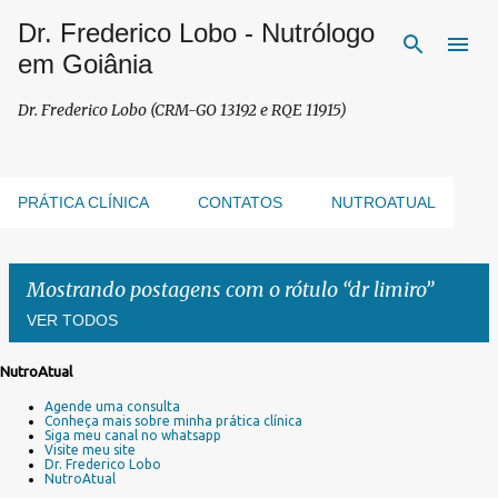
Dr. Frederico Lobo - Nutrólogo
Pular para o conteúdo principal
em Goiânia
Dr. Frederico Lobo (CRM-GO 13192 e RQE 11915)
PRÁTICA CLÍNICA
CONTATOS
NUTROATUAL
Mostrando postagens com o rótulo
dr limiro
VER TODOS
NutroAtual
P
Agende uma consulta
o
Conheça mais sobre minha prática clínica
s
Siga meu canal no whatsapp
Visite meu site
t
Dr. Frederico Lobo
a
NutroAtual