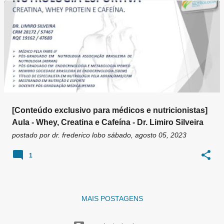
g
e
n
s
[Conteúdo exclusivo para médicos e nutricionistas]
Aula - Whey, Creatina e Cafeína - Dr. Limiro Silveira
postado por
dr. frederico lobo
sábado, agosto 05, 2023
1
MAIS POSTAGENS