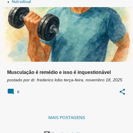
a
NutroAtual
g
e
n
s
Musculação é remédio e isso é inquestionável
postado por
dr. frederico lobo
terça-feira, novembro 18, 2025
0
MAIS POSTAGENS