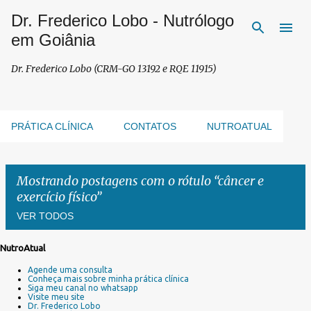
Dr. Frederico Lobo - Nutrólogo
Pular para o conteúdo principal
em Goiânia
Dr. Frederico Lobo (CRM-GO 13192 e RQE 11915)
PRÁTICA CLÍNICA
CONTATOS
NUTROATUAL
Mostrando postagens com o rótulo
câncer e
exercício físico
VER TODOS
NutroAtual
P
Agende uma consulta
o
Conheça mais sobre minha prática clínica
s
Siga meu canal no whatsapp
Visite meu site
t
Dr. Frederico Lobo