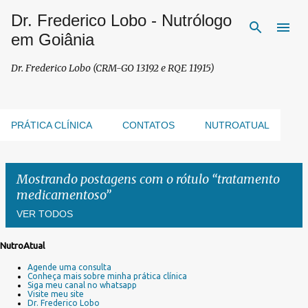
Dr. Frederico Lobo - Nutrólogo
Pular para o conteúdo principal
em Goiânia
Dr. Frederico Lobo (CRM-GO 13192 e RQE 11915)
PRÁTICA CLÍNICA
CONTATOS
NUTROATUAL
Mostrando postagens com o rótulo
tratamento
medicamentoso
VER TODOS
NutroAtual
P
Agende uma consulta
o
Conheça mais sobre minha prática clínica
s
Siga meu canal no whatsapp
Visite meu site
t
Dr. Frederico Lobo