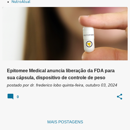
a
NutroAtual
g
e
n
s
Epitomee Medical anuncia liberação da FDA para
sua cápsula, dispositivo de controle de peso
postado por
dr. frederico lobo
quinta-feira, outubro 03, 2024
0
MAIS POSTAGENS