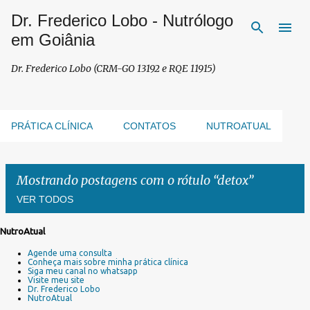
Dr. Frederico Lobo - Nutrólogo
Pular para o conteúdo principal
em Goiânia
Dr. Frederico Lobo (CRM-GO 13192 e RQE 11915)
PRÁTICA CLÍNICA
CONTATOS
NUTROATUAL
Mostrando postagens com o rótulo
detox
VER TODOS
NutroAtual
P
Agende uma consulta
o
Conheça mais sobre minha prática clínica
s
Siga meu canal no whatsapp
Visite meu site
t
Dr. Frederico Lobo
a
NutroAtual