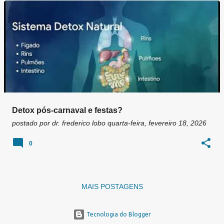
g
e
n
s
Detox pós-carnaval e festas?
postado por
dr. frederico lobo
quarta-feira, fevereiro 18, 2026
0
MAIS POSTAGENS
Tecnologia do Blogger