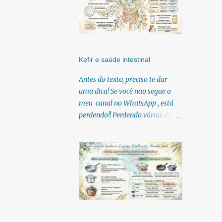
Kefir e saúde intestinal
Antes do texto, preciso te dar
uma dica! Se você não segue o
meu canal no WhatsApp , está
perdendo!! Perdendo várias dicas,
pois, diariamente posto nele.
Textos, vídeos, podcasts,
infográficos, o link para
download dos meus e-books.
Para acessar clique no link:
https://whatsapp.com/channel/0
029Vb6U4AqKgsNzkBhubA40
Lá você encontra conteúdos