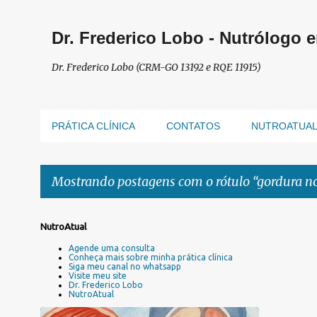
Dr. Frederico Lobo - Nutrólogo 
Dr. Frederico Lobo (CRM-GO 13192 e RQE 11915)
PRÁTICA CLÍNICA
CONTATOS
NUTROATUA
Mostrando postagens com o rótulo
gordura n
P
NutroAtual
o
Agende uma consulta
s
Conheça mais sobre minha prática clínica
Siga meu canal no whatsapp
t
Visite meu site
a
Dr. Frederico Lobo
NutroAtual
g
e