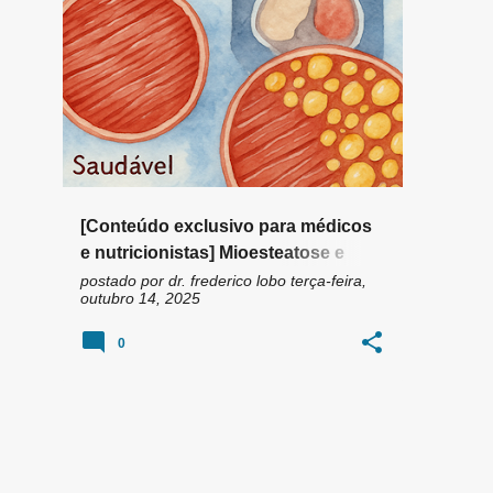
n
DIABETES MELLITUS TIPO 2
DM2
+
2
s
[Conteúdo exclusivo para médicos
e nutricionistas] Mioesteatose e
diabetes tipo 2
postado por
dr. frederico lobo
terça-feira,
outubro 14, 2025
0