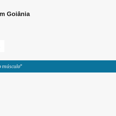
Pular para o conteúdo principal
em Goiânia
L
o músculo