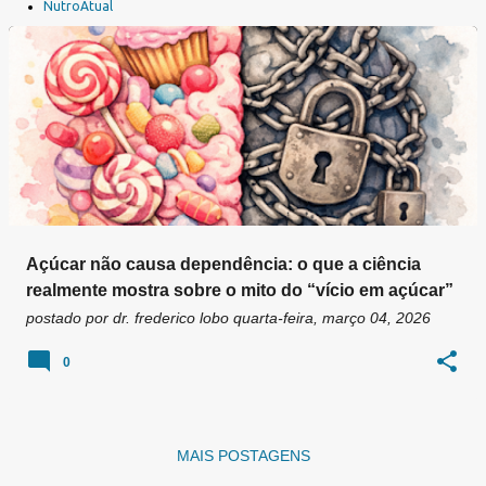
a
NutroAtual
g
e
n
s
Açúcar não causa dependência: o que a ciência
realmente mostra sobre o mito do “vício em açúcar”
postado por
dr. frederico lobo
quarta-feira, março 04, 2026
0
MAIS POSTAGENS