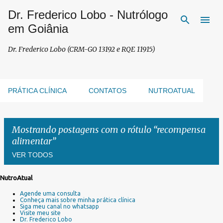
Dr. Frederico Lobo - Nutrólogo
Pular para o conteúdo principal
em Goiânia
Dr. Frederico Lobo (CRM-GO 13192 e RQE 11915)
PRÁTICA CLÍNICA
CONTATOS
NUTROATUAL
Mostrando postagens com o rótulo
recompensa
alimentar
VER TODOS
NutroAtual
P
Agende uma consulta
o
Conheça mais sobre minha prática clínica
s
Siga meu canal no whatsapp
Visite meu site
t
Dr. Frederico Lobo