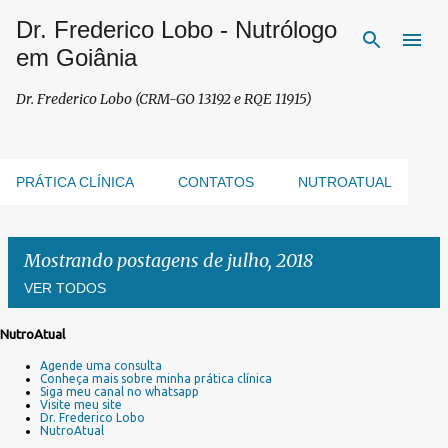
Dr. Frederico Lobo - Nutrólogo
Pular para o conteúdo principal
em Goiânia
Dr. Frederico Lobo (CRM-GO 13192 e RQE 11915)
PRÁTICA CLÍNICA
CONTATOS
NUTROATUAL
Mostrando postagens de julho, 2018
VER TODOS
NutroAtual
P
Agende uma consulta
o
Conheça mais sobre minha prática clínica
s
Siga meu canal no whatsapp
Visite meu site
t
Dr. Frederico Lobo
a
NutroAtual