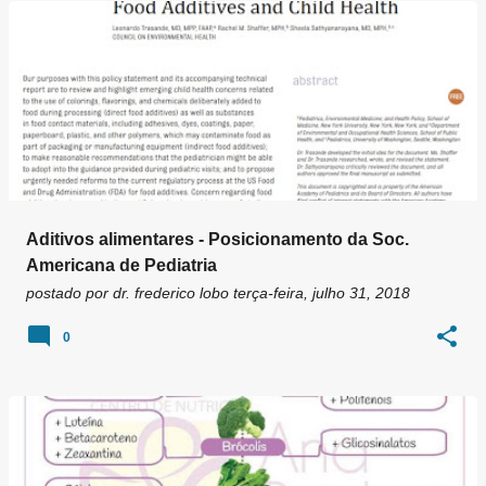
g
e
n
s
Aditivos alimentares - Posicionamento da Soc.
Americana de Pediatria
postado por
dr. frederico lobo
terça-feira, julho 31, 2018
0