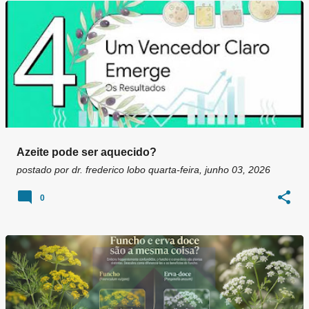
g
e
n
s
Azeite pode ser aquecido?
postado por
dr. frederico lobo
quarta-feira, junho 03, 2026
0