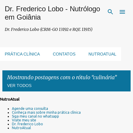
Dr. Frederico Lobo - Nutrólogo
Pular para o conteúdo principal
em Goiânia
Dr. Frederico Lobo (CRM-GO 13192 e RQE 11915)
PRÁTICA CLÍNICA
CONTATOS
NUTROATUAL
Mostrando postagens com o rótulo
culinária
VER TODOS
NutroAtual
P
Agende uma consulta
o
Conheça mais sobre minha prática clínica
s
Siga meu canal no whatsapp
Visite meu site
t
Dr. Frederico Lobo
a
NutroAtual