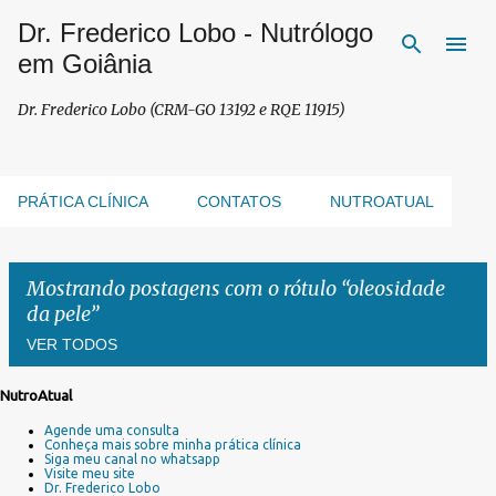
Dr. Frederico Lobo - Nutrólogo
Pular para o conteúdo principal
em Goiânia
Dr. Frederico Lobo (CRM-GO 13192 e RQE 11915)
PRÁTICA CLÍNICA
CONTATOS
NUTROATUAL
Mostrando postagens com o rótulo
oleosidade
da pele
VER TODOS
NutroAtual
P
Agende uma consulta
o
Conheça mais sobre minha prática clínica
s
Siga meu canal no whatsapp
Visite meu site
t
Dr. Frederico Lobo