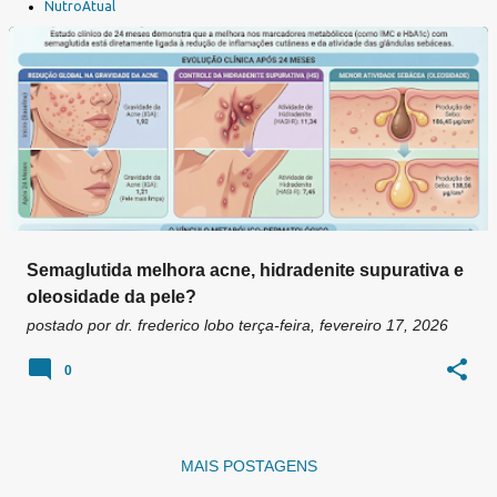
a
NutroAtual
g
e
n
s
Semaglutida melhora acne, hidradenite supurativa e
oleosidade da pele?
postado por
dr. frederico lobo
terça-feira, fevereiro 17, 2026
0
MAIS POSTAGENS